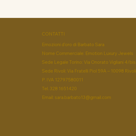
CONTATTI
Emozioni d'oro di Barbato Sara
Nome Commerciale: Emotion Luxury Jewels
Sede Legale Torino: Via Onorato Vigliani 4/bis
Sede Rivoli: Via Fratelli Piol 59A – 10098 Rivol
P. IVA 12797580011
Tel. 328 1651420
Email:
sara.barbato13@gmail.com