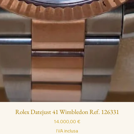
Rolex Datejust 41 Wimbledon Ref. 126331
Prezzo
14.000,00 €
IVA inclusa