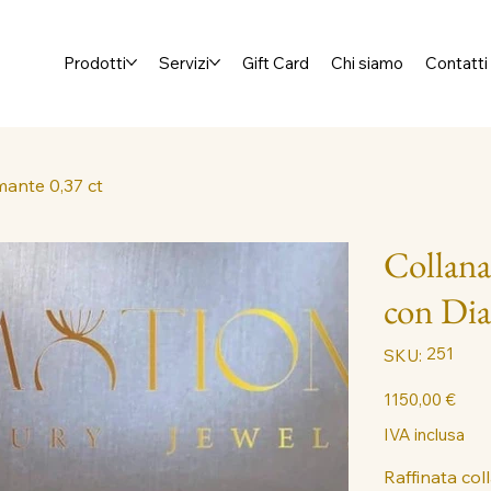
Prodotti
Servizi
Gift Card
Chi siamo
Contatti
mante 0,37 ct
Collana
con Dia
SKU
251
SKU:
251
Prezzo
1150,00 €
IVA inclusa
Raffinata col