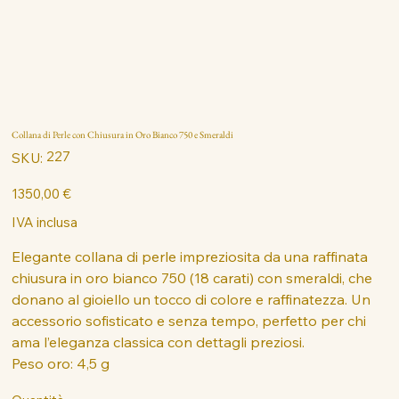
Collana di Perle con Chiusura in Oro Bianco 750 e Smeraldi
SKU
227
SKU:
227
Prezzo
1350,00 €
IVA inclusa
Elegante collana di perle impreziosita da una raffinata
chiusura in oro bianco 750 (18 carati) con smeraldi, che
donano al gioiello un tocco di colore e raffinatezza. Un
accessorio sofisticato e senza tempo, perfetto per chi
ama l’eleganza classica con dettagli preziosi.
Peso oro: 4,5 g