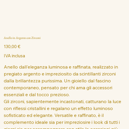
Anello in Argento con Zirconi
Prezzo
130,00 €
IVA inclusa
Anello dall'eleganza luminosa e raffinata, realizzato in
pregiato argento e impreziosito da scintillanti zirconi
dalla brillantezza purissima. Un gioiello dal fascino
contemporaneo, pensato per chi ama gli accessori
essenziali e dal tocco prezioso.
Gli zirconi, sapientemente incastonati, catturano la luce
con riflessi cristallini e regalano un effetto luminoso
sofisticato ed elegante. Versatile e raffinato, è il
complemento ideale sia per impreziosire i look di tutti i
giorni sia per accompagnare con stile le occasioni più