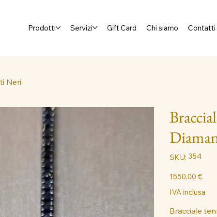
Prodotti
Servizi
Gift Card
Chi siamo
Contatti
i Neri
Braccia
Diaman
SKU
354
SKU:
354
Prezzo
1550,00 €
IVA inclusa
Bracciale ten