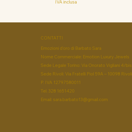
IVA inclusa
CONTATTI
Emozioni d'oro di Barbato Sara
Nome Commerciale: Emotion Luxury Jewels
Sede Legale Torino: Via Onorato Vigliani 4/bis
Sede Rivoli: Via Fratelli Piol 59A – 10098 Rivol
P. IVA 12797580011
Tel. 328 1651420
Email:
sara.barbato13@gmail.com