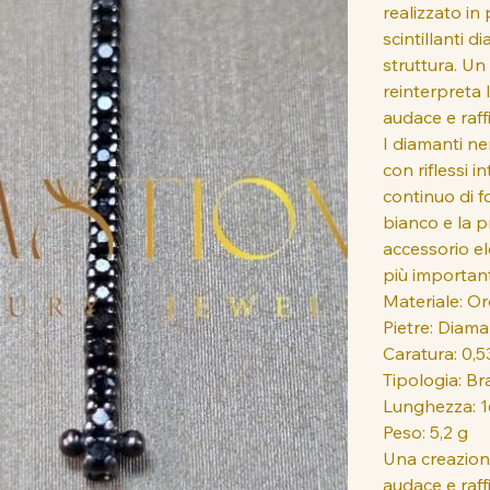
realizzato in
scintillanti 
struttura. Un
reinterpreta l
audace e raff
I diamanti ne
con riflessi 
continuo di f
bianco e la p
accessorio el
più importanti
Materiale: O
Pietre: Diama
Caratura: 0,53
Tipologia: Br
Lunghezza: 
Peso: 5,2 g
Una creazion
audace e raf