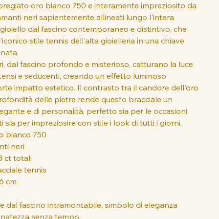
 pregiato oro bianco 750 e interamente impreziosito da
diamanti neri sapientemente allineati lungo l'intera
 gioiello dal fascino contemporaneo e distintivo, che
'iconico stile tennis dell'alta gioielleria in una chiave
inata.
ri, dal fascino profondo e misterioso, catturano la luce
intensi e seducenti, creando un effetto luminoso
orte impatto estetico. Il contrasto tra il candore dell'oro
rofondità delle pietre rende questo bracciale un
egante e di personalità, perfetto sia per le occasioni
 sia per impreziosire con stile i look di tutti i giorni.
ro bianco 750
nti neri
 ct totali
acciale tennis
16 cm
e dal fascino intramontabile, simbolo di eleganza
finatezza senza tempo.