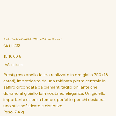
Anello Fascia in Oro Giallo 750 con Zaffiro e Diamanti
SKU
232
SKU:
232
Prezzo
1540,00 €
IVA inclusa
Prestigioso anello fascia realizzato in oro giallo 750 (18
carati), impreziosito da una raffinata pietra centrale in
zaffiro circondata da diamanti taglio brillante che
donano al gioiello luminosità ed eleganza. Un gioiello
importante e senza tempo, perfetto per chi desidera
uno stile sofisticato e distintivo.
Peso: 7,4 g