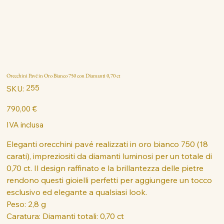
Orecchini Pavé in Oro Bianco 750 con Diamanti 0,70 ct
SKU
255
SKU:
255
Prezzo
790,00 €
IVA inclusa
Eleganti orecchini pavé realizzati in oro bianco 750 (18
carati), impreziositi da diamanti luminosi per un totale di
0,70 ct. Il design raffinato e la brillantezza delle pietre
rendono questi gioielli perfetti per aggiungere un tocco
esclusivo ed elegante a qualsiasi look.
Peso: 2,8 g
Caratura: Diamanti totali: 0,70 ct